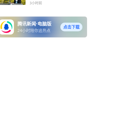
不提美国原子弹
3小时前
腾讯新闻·电脑版
点击下载
24小时陪你追热点