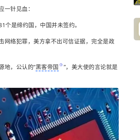
应一针见血：
81个是缔约国，中国并未签约。
击网络犯罪，美方拿不出可信证据，完全是政
源地，公认的“
黑客帝国
”，美大使的言论就是