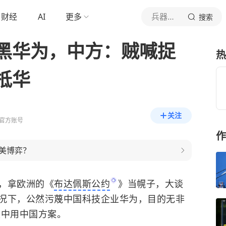
财经
AI
更多
兵器世界观
搜索
黑华为，中方：贼喊捉
热
抵华
关注
官方账号
作
美博弈？
，拿欧洲的《
布达佩斯公约
》当幌子，大谈
况下，公然污蔑中国科技企业华为，目的无非
建中用中国方案。