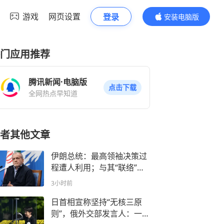
游戏
网页设置
登录
安装电脑版
内容更精彩
门应用推荐
腾讯新闻·电脑版
点击下载
全网热点早知道
者其他文章
伊朗总统：最高领袖决策过
程遭人利用；与其“联络”极
其困难
3小时前
日首相宣称坚持“无核三原
则”，俄外交部发言人：一点