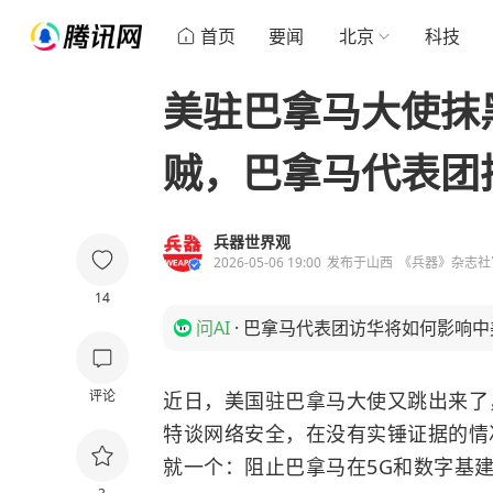
首页
要闻
北京
科技
美驻巴拿马大使抹
贼，巴拿马代表团
兵器世界观
2026-05-06 19:00
发布于
山西
《兵器》杂志社
14
问AI
·
巴拿马代表团访华将如何影响中
评论
近日，美国驻巴拿马大使又跳出来了
特谈网络安全，在没有实锤证据的情
就一个：阻止巴拿马在5G和数字基