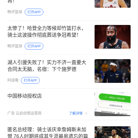
将！
畅评篮球
打开APP
太惨了！哈登全力等候却竹篮打水，
骑士这波操作彻底葬送争冠希望！
畅评篮球
打开APP
湖人引援失败了！实力不济一直要大
合同太无脑，名宿：下个施罗德
阿成嘞
打开APP
中国移动授权店
00:15
广告
云启创想运营商
了解详情
匿名总经理：骑士该庆幸詹姆斯未加
盟 76人时期将成其生涯最易遗忘的篇