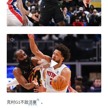
克村G1不敌
活塞
。