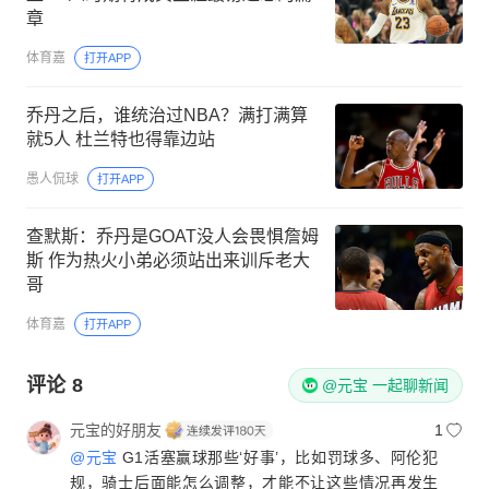
章
体育嘉
打开APP
乔丹之后，谁统治过NBA？满打满算
就5人 杜兰特也得靠边站
愚人侃球
打开APP
查默斯：乔丹是GOAT没人会畏惧詹姆
斯 作为热火小弟必须站出来训斥老大
哥
体育嘉
打开APP
评论
8
@元宝 一起聊新闻
元宝的好朋友
1
@元宝
G1活塞赢球那些‘好事’，比如罚球多、阿伦犯
规，骑士后面能怎么调整，才能不让这些情况再发生