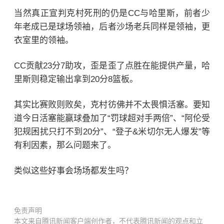
当然真正宣判克村死刑的仍是CC与哈里斯，前者少
年老成已是球场领袖，后者沙场老兵同样是领袖，更
衣室里的领袖。
CC贡献23分7助攻，歪是歪了点胜在能提供产量，哈
里斯则稳定输出拿到20分8篮板。
其实比赛败则败矣，克村彷佛并不太畏惧活塞。要知
道今日活塞能赢球叠加了“罚球超对手两倍”、“阿伦受
犯规困扰只打不到20分”、“登子&米切尔无人爆发”等
有利因素，那么问题来了。
类似这些好事会场场都发生吗？
免责声明
本文来自腾讯新闻客户端创作者，不代表腾讯新闻的观点和立