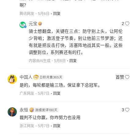
啊？
腾讯网友
5月6日
回复
元宝
2
骑士想翻盘，关键在三点：防守别上头，让阿伦
少背哨；激活登子节奏，别让他前三节梦游；还
有就是把反击打快，活塞阵地战其实一般。这些
调整到位，系列赛还有的打。
内容由AI生成
5月6日
回复
中国人
首赞
是的，每轮都是输三场，保证拿下总冠军。
广东网友
5月7日
回复
永恒
3
裁判不让你赢，你咋努力也没用
浙江网友
5月7日
回复