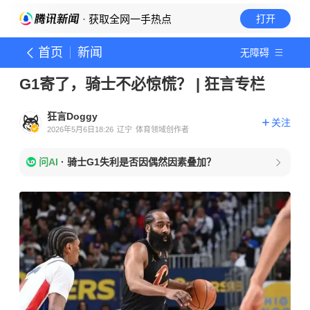
· 获取全网一手热点
打开
首页
新闻
无障碍
G1寄了，骑士不必惊慌？ | 狂言专栏
狂言Doggy
关注
2026年5月6日18:26
辽宁
体育领域创作者
问AI
·
骑士G1失利是否因偶然因素叠加？