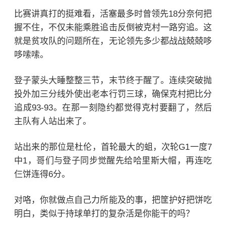
比赛讲真打的挺难看，活塞最多时曾领先18分奈何把
握不住，不仅未能乘胜追击反倒被克村一路穷追。这
就是贫攻队的问题所在，无论领先多少都战战兢兢哆
哆嗦嗦。
登子蒙头大睡整整三节，末节终于醒了。连续突破抛
投外加三分线外使出老本行罚三球，确保克村把比分
追成93-93。在那一刻隐约都觉得克村要翻了，然后
主队有人站出来了。
站出来的那位是杜伦，首轮最大的蛆，次轮G1一度7
中1，哥们与登子同步觉醒先给哈里斯大帽，再连吃
仨饼连得6分。
对咯，你就做点自己力所能及的事，把筐护好把饼吃
明白，类似于持球单打的复杂活是你能干的吗？