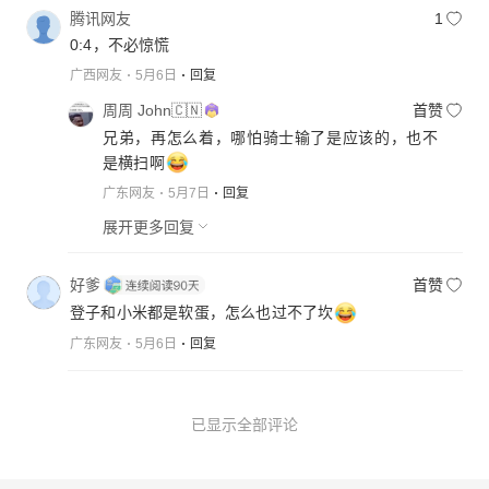
腾讯网友
1
0:4，不必惊慌
广西网友
5月6日
回复
周周 John🇨🇳
首赞
兄弟，再怎么着，哪怕骑士输了是应该的，也不
是横扫啊
广东网友
5月7日
回复
展开更多回复
好爹
首赞
登子和小米都是软蛋，怎么也过不了坎
广东网友
5月6日
回复
已显示全部评论