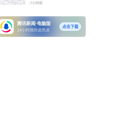
-7小时前
腾讯新闻·电脑版
点击下载
24小时陪你追热点