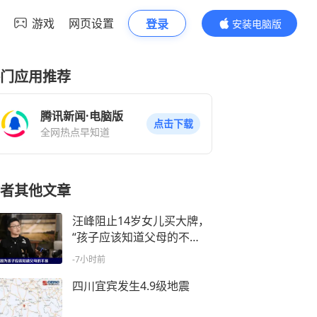
游戏
网页设置
登录
安装电脑版
内容更精彩
门应用推荐
腾讯新闻·电脑版
点击下载
全网热点早知道
者其他文章
汪峰阻止14岁女儿买大牌，
“孩子应该知道父母的不
易”，称自己买衣服80%都在
-7小时前
淘宝
四川宜宾发生4.9级地震