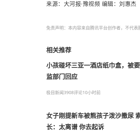
来源：大河报·豫视频 编辑：刘惠杰
免责声明：本内容来自腾讯平台创作者，不代表
相关推荐
小孩碰坏三亚一酒店纸巾盒，被要
监部门回应
极目新闻
3908评论
10小时前
女子刚提新车被熊孩子泼沙撒尿 索赔
长：太离谱 你去起诉