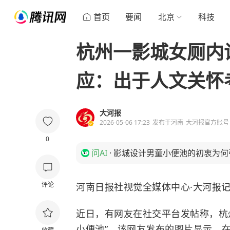
首页
要闻
北京
科技
杭州一影城女厕内
应：出于人文关怀
大河报
2026-05-06 17:23
发布于
河南
大河报官方账号
0
问AI
·
影城设计男童小便池的初衷为何
评论
河南日报社视觉全媒体中心·大河报记
近日，有网友在社交平台发帖称，杭
小便池”。该网友发布的图片显示，