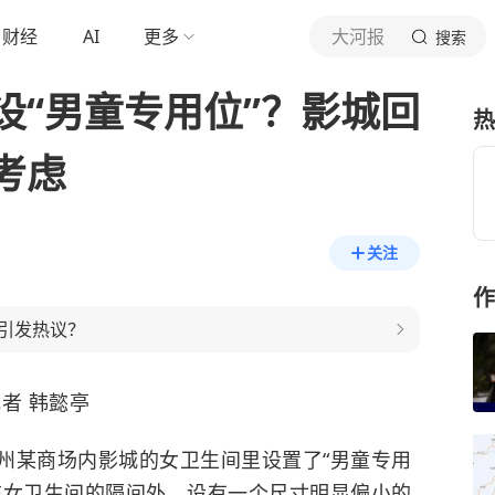
财经
AI
更多
大河报
搜索
设“男童专用位”？影城回
热
考虑
关注
作
引发热议？
者 韩懿亭
州某商场内影城的女卫生间里设置了“男童专用
在女卫生间的隔间外，设有一个尺寸明显偏小的