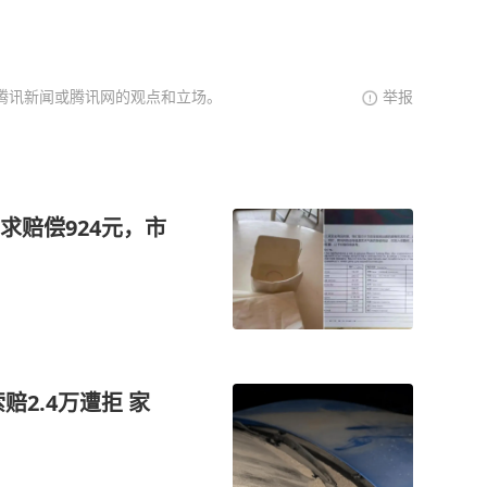
腾讯新闻或腾讯网的观点和立场。
举报
求赔偿924元，市
2.4万遭拒 家