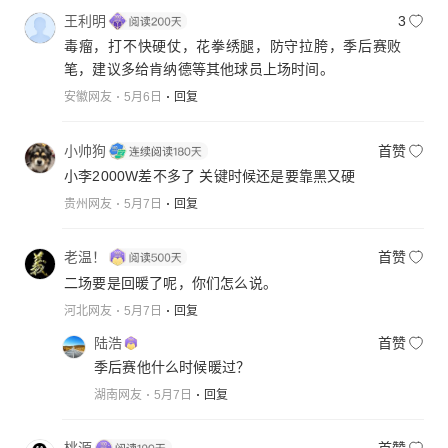
王利明
3
毒瘤，打不快硬仗，花拳绣腿，防守拉胯，季后赛败
笔，建议多给肯纳德等其他球员上场时间。
安徽网友
5月6日
回复
小帅狗
首赞
小李2000W差不多了 关键时候还是要靠黑又硬
贵州网友
5月7日
回复
老温！
首赞
二场要是回暖了呢，你们怎么说。
河北网友
5月7日
回复
陆浩
首赞
季后赛他什么时候暖过？
湖南网友
5月7日
回复