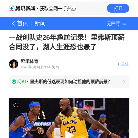
· 获取全网一手热点
打开
首页
新闻
无障碍
一战创队史26年尴尬记录！里弗斯顶薪
合同没了，湖人生涯恐也悬了
稻禾体育
关注
2026年5月6日13:44
河南
问AI
·
里夫斯的低迷表现如何动摇他的顶薪前景？