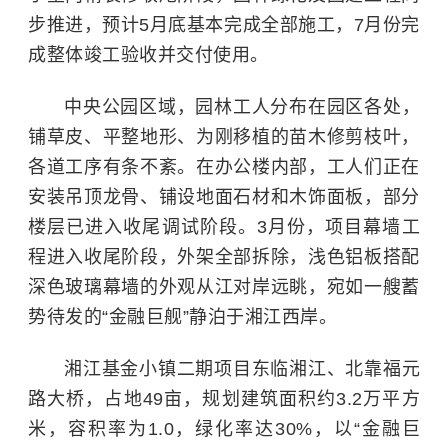
步推进，预计5月底基本完成全部施工，7月份完
成整体竣工验收并交付使用。
中央公园区域，园林工人分布在园区各处，
铺草皮、平整地形、为刚移植的苗木修剪枝叶，
各道工序有条不紊。在办公楼内部，工人们正在
安装吊顶龙骨、铺设地面石材和木饰面板，部分
楼层已进入收尾调试阶段。3月份，项目幕墙工
程进入收尾阶段，外架全部拆除，浅色铝板搭配
深色玻璃幕墙的外观从江对岸远眺，宛如一艘蓄
势待发的“金融巨舰”静泊于湘江西岸。
湘江基金小镇二期项目东临湘江、北靠
福元
路大桥
，占地49亩，规划建筑面积约3.2万平方
米，容积率为1.0，绿化率达30%，以“金融巨