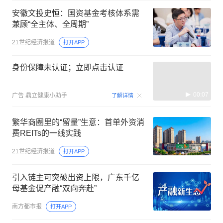
安徽文投史恒：国资基金考核体系需
兼顾“全主体、全周期”
21世纪经济报道
打开APP
身份保障未认证；立即点击认证
00:07
广告
鼎立健康小助手
了解详情
繁华商圈里的“留量”生意：首单外资消
费REITs的一线实践
21世纪经济报道
打开APP
引入链主可突破出资上限，广东千亿
母基金促产融“双向奔赴”
南方都市报
打开APP