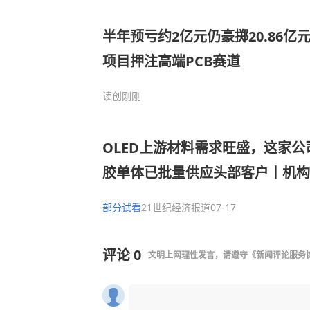
半年预亏约2亿元仍豪掷20.86亿
项目押注高端PCB赛道
读创
刚刚
OLED上游材料需求旺盛，这家
胶单体已批量供应头部客户丨机构
部分试看
21世纪经济报道
07-17
评论
0
文明上网理性发言，请遵守
《新闻评论服务