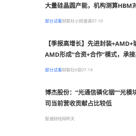
大量硅晶圆产能，机构测算HBM
是主流DRAM的3倍
部分试看
财联社小财速递
07-10
【季报高增长】先进封装+AMD+
AMD形成“合资+合作”模式，承
封测订单，具备使用TGV玻璃基
部分试看
财联社V说
07-14
力，这家公司二季度净利润环比增长
博杰股份：“光通信磷化铟”“光模
司当前营收贡献占比较低
智通财经网
昨天