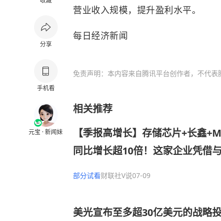
收藏
营业收入规模，提升盈利水平。
每日经济新闻
分享
免责声明：本内容来自腾讯平台创作者，不代表
手机看
相关推荐
【季报高增长】存储芯片+长鑫+
元宝 · 新闻妹
同比增长超10倍！这家企业凭借
系，是少数几家在未来3年能够扩大
部分试看
财联社V说
07-09
之一，下半年将开启LPDDR5小
美光宣布至多超30亿美元的战略