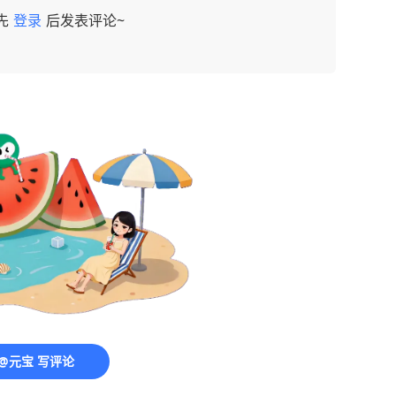
先
登录
后发表评论~
@元宝 写评论