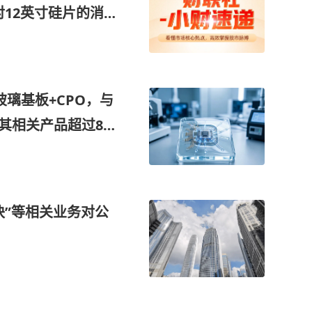
对12英寸硅片的消耗
玻璃基板+CPO，与
接其相关产品超过8成
板进行封装的技术能
300%！
块”等相关业务对公