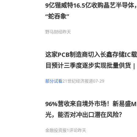
9亿锴威特16.5亿收购晶艺半导
“蛇吞象”
野马财经
昨天
这家PCB制造商切入长鑫存储IC
目预计三季度逐步实现批量供货 |
部分试看
21世纪经济报道
07-29
96%营收来自境外市场！新易盛M
光，能否对冲出口潜在风险？
金融投资报
1评论
昨天