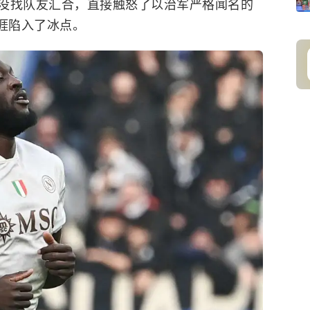
没找队友汇合，直接触怒了以治军严格闻名的
涯陷入了冰点。