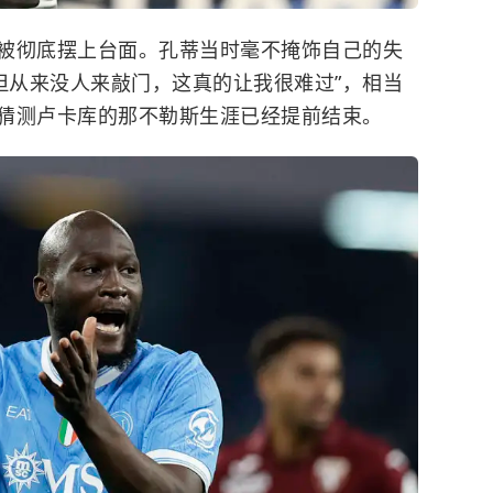
被彻底摆上台面。孔蒂当时毫不掩饰自己的失
但从来没人来敲门，这真的让我很难过”，相当
猜测卢卡库的那不勒斯生涯已经提前结束。