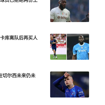
球员已拒绝两份土
卡库离队后再买人
他在切尔西未来仍未