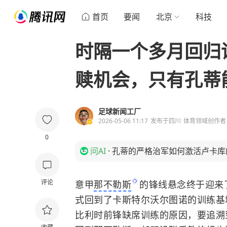
首页
要闻
北京
科技
时隔一个多月回归
赎机会，只有孔蒂
足球新闻工厂
2026-05-06 11:17
发布于
四川
体育领域创作者
0
问AI
·
孔蒂的严格治军如何激活卢卡库
评论
意甲
那不勒斯
的锋线悬念终于迎来
式回到了卡斯特尔沃尔图诺的训练基
比利时
前锋缺席训练的原因，要追溯