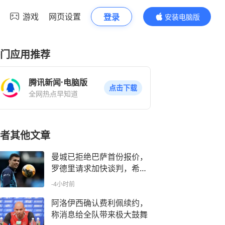
游戏
网页设置
登录
安装电脑版
内容更精彩
门应用推荐
腾讯新闻·电脑版
点击下载
全网热点早知道
者其他文章
曼城已拒绝巴萨首份报价，
罗德里请求加快谈判，希望
下周参加球队训练
-4小时前
阿洛伊西确认费利佩续约，
称消息给全队带来极大鼓舞