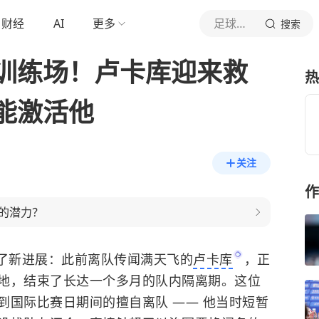
财经
AI
更多
足球新闻工厂
搜索
训练场！卢卡库迎来救
热
能激活他
关注
作
的潜力？
了新进展：此前离队传闻满天飞的
卢卡库
，正
地，结束了长达一个多月的队内隔离期。这位
到国际比赛日期间的擅自离队 —— 他当时短暂