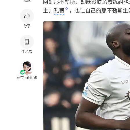
收藏
回到那不勒斯，却既没联系教练组也
主帅
孔蒂
，也让自己的那不勒斯生
分享
手机看
元宝 · 新闻妹