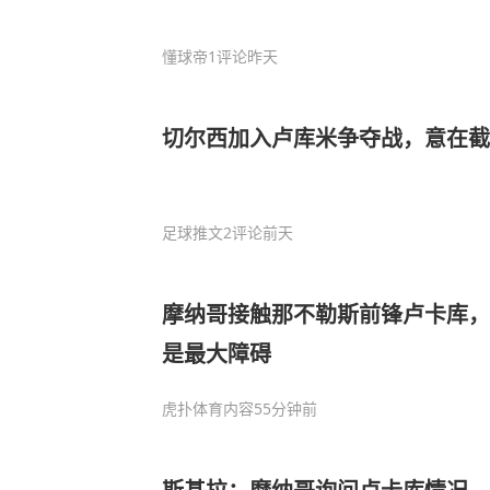
懂球帝
1评论
昨天
​切尔西加入卢库米争夺战，意在
足球推文
2评论
前天
摩纳哥接触那不勒斯前锋卢卡库，
是最大障碍
虎扑体育内容
55分钟前