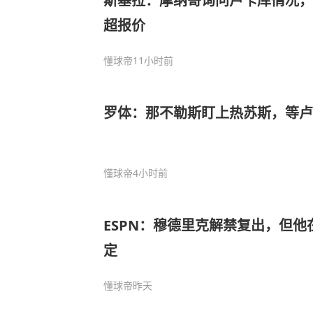
斯基拉：摩纳哥询问卢卡库情况，
超报价
懂球帝
11小时前
罗体：那不勒斯盯上热苏斯，等卢
懂球帝
4小时前
ESPN：穆德里克解禁复出，但
定
懂球帝
昨天