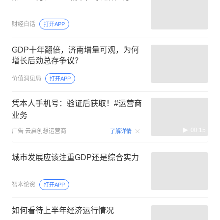
财经白话
打开APP
GDP十年翻倍，济南增量可观，为何
增长后劲总存争议？
价值洞见局
打开APP
凭本人手机号：验证后获取！#运营商
业务
00:15
广告
云启创想运营商
了解详情
城市发展应该注重GDP还是综合实力
智本论资
打开APP
如何看待上半年经济运行情况