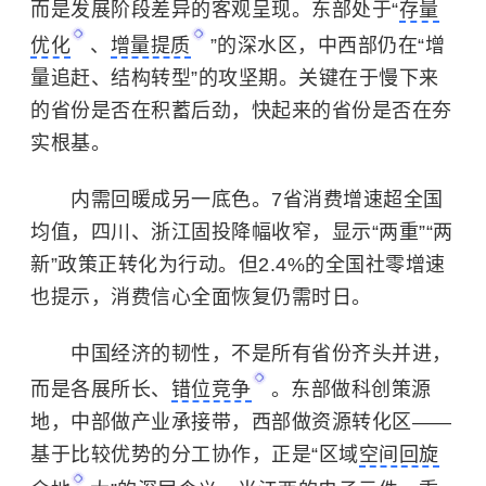
而是发展阶段差异的客观呈现。东部处于“
存量
优化
、
增量提质
”的深水区，中西部仍在“增
量追赶、结构转型”的攻坚期。关键在于慢下来
的省份是否在积蓄后劲，快起来的省份是否在夯
实根基。
内需回暖成另一底色。7省消费增速超全国
均值，四川、浙江固投降幅收窄，显示“两重”“两
新”政策正转化为行动。但2.4%的全国社零增速
也提示，消费信心全面恢复仍需时日。
中国经济的韧性，不是所有省份齐头并进，
而是各展所长、
错位竞争
。东部做科创策源
地，中部做产业承接带，西部做资源转化区——
基于比较优势的分工协作，正是“区域
空间回旋