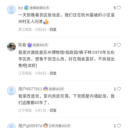
lcz
5
一天到晚看到这些信息，我们住在杭州最破的小区温
州村无人问津
浙江网友
5月6日
回复
陈春
2
我家对面就是苏州博物馆/拙政园/狮子林/1970年左右
学区房，想象不到怎么改，好在租金蛮好，不拆就出
售吧
[龙虾]
江苏网友
5月6日
回复
用户6577911
1
我家改造完，室内房皮托落，下完雨屋内墙起泡，我
们这楼都42年了，
辽宁网友
5月7日
回复
用户g50597d
1