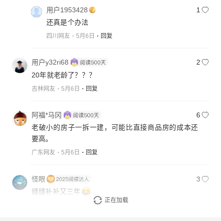
用户1953428
1
还真是个办法
四川网友
5月6日
回复
用户y32ri68
2
20年就老龄了？？？
吉林网友
5月6日
回复
阿福*马冈
6
老破小的房子一拆一建，可能比直接商品房的成本还
要高。
广东网友
5月6日
回复
怪眼
3
缝缝补补又三年
正在加载
浙江网友
5月7日
回复