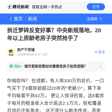
· 获取全网一手热点
打开
首页
新闻
无障碍
拆迁梦碎反变好事？中央新规落地，20
年以上房龄老房子突然抢手了
房产干货铺
关注
2026年5月6日11:07
山东
问AI
·
城市更新政策如何重塑老房子投资逻辑？
你相信吗？
在成都，有人用330万的总价，一口
气买下了8套房龄超过20年的“老破小”，算下来
平均每套不到42万。 更让人惊讶的是，这8套房
子每月的租金收入合计高达2.1万元，轻松覆盖
月供后还有盈余。 这不是什么都市传说，而是