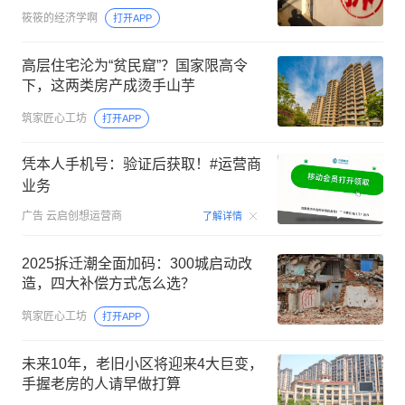
筱筱的经济学啊
打开APP
高层住宅沦为“贫民窟”？国家限高令
下，这两类房产成烫手山芋
筑家匠心工坊
打开APP
凭本人手机号：验证后获取！#运营商
业务
00:15
广告
云启创想运营商
了解详情
2025拆迁潮全面加码：300城启动改
造，四大补偿方式怎么选？
筑家匠心工坊
打开APP
未来10年，老旧小区将迎来4大巨变，
手握老房的人请早做打算