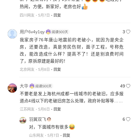
热闹，方便。新家好，老房也好
四川网友
5月7日
回复
用户6v4y1qy
3
我家房子76年唐山地震前的老破小，就因为是央企
房，还要改造，真是劳民伤财，面子工程，号称危
改，能改造成什么样？提高不了！还是别浪费时间
了，原拆原建是最好的！
北京网友
5月8日
回复
大华
49
不要老是发上海杭州成都一线城市的老破旧，应多报
道点4线以下的老破旧房怎么处理，政府补贴等等……
江苏网友
5月6日
回复
羽翼双飞
6
对，下面城市有很多
山东网友
5月7日
回复