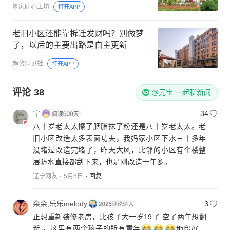
筑家匠心工坊
打开APP
老旧小区还能靠拆迁发财吗？别做梦
了，以后的主要出路是自主更新
趋势洞见社
打开APP
评论
38
@元宝 一起聊新闻
宁
34
八十岁老太太擦了胭脂抹了粉还是八十岁老太太。老
旧小区改造太多表面功夫，我妈家小区下水三十多年
没堵过改造完堵了，昨天大风，比邻的小区有个楼整
层防水直接都刮下来，也是刚改造一年多。
辽宁网友
5月6日
回复
余余,乐乐melody
3
正想重新装修老房，比孩子大一岁19了 空了两年想翻
新 ，这里有两个孩子的所有童年
地段好，