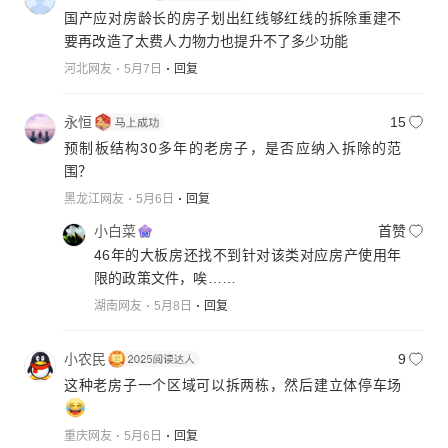
国产应对房龄长的房子划出红线够红线的拆除重建不
要再改造了太费人力物力也提升不了多少功能
河北网友
5月7日
回复
永恒
15
预制板结构30多年的老房子，是否应纳入拆除的范
围？
黑龙江网友
5月6日
回复
小白菜
首赞
46年的大板房还找不到针对该类对应房产使用年
限的政策文件，唉……
湖南网友
5月8日
回复
小农民
9
这种老房子一个区域可以拆两栋，然后建立体停车场
重庆网友
5月6日
回复