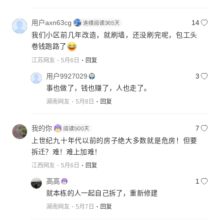
用户axn63cg
14
我们小区前几年改造，就刷墙，还没刷完呢，包工头
卷钱跑路了
江苏网友
5月6日
回复
用户9927029
3
事也做了，钱也赚了，人也走了。
湖南网友
5月8日
回复
我的你
7
上世纪九十年代以前的房子绝大多数就是危房！但要
拆迁？难！难上加难！
江西网友
5月6日
回复
高高
1
就本栋的人一起自己拆了，重新修建
湖南网友
5月7日
回复