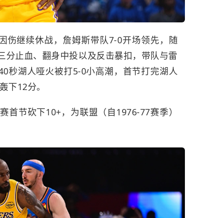
因伤继续休战，詹姆斯带队7-0开场领先，随
进三分止血、翻身中投以及反击暴扣，带队与雷
0秒湖人哑火被打5-0小高潮，首节打完湖人
中轰下12分。
首节砍下10+，为联盟（自1976-77赛季）