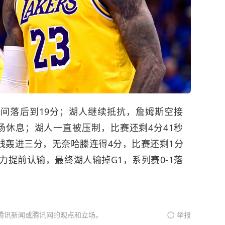
，瞬间落后到19分；湖人继续抵抗，詹姆斯空接
场休息；湖人一直被压制，比赛还剩4分41秒
线轰进三分，无奈哈滕连得4分，比赛还剩1分
力提前认输，最终湖人输掉G1，系列赛0-1落
腾讯新闻或腾讯网的观点和立场。
举报