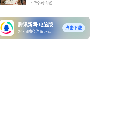
给他数百万美元
4评论
8小时前
腾讯新闻·电脑版
点击下载
24小时陪你追热点