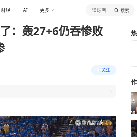
财经
AI
更多
追球者
搜索
尽了：轰27+6仍吞惨败
热
惨
关注
作