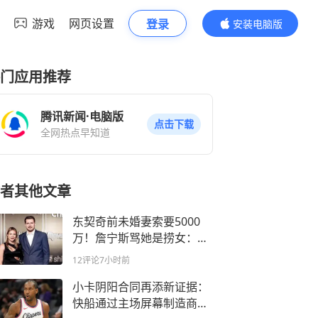
游戏
网页设置
登录
安装电脑版
内容更精彩
门应用推荐
腾讯新闻·电脑版
点击下载
全网热点早知道
者其他文章
东契奇前未婚妻索要5000
万！詹宁斯骂她是捞女：九
成女人都是捞女
12评论
7小时前
小卡阴阳合同再添新证据：
快船通过主场屏幕制造商偷