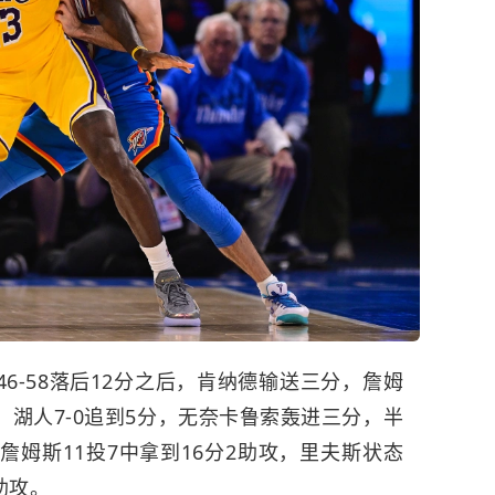
6-58落后12分之后，肯纳德输送三分，詹姆
湖人7-0追到5分，无奈卡鲁索轰进三分，半
场詹姆斯11投7中拿到16分2助攻，里夫斯状态
助攻。