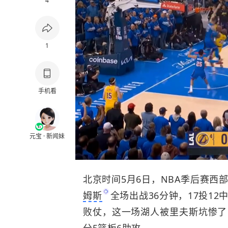
4
1
手机看
元宝 · 新闻妹
北京时间5月6日，NBA季后赛西部
姆斯
全场出战36分钟，17投12
败仗，这一场湖人被里夫斯坑惨了，
分5篮板6助攻，