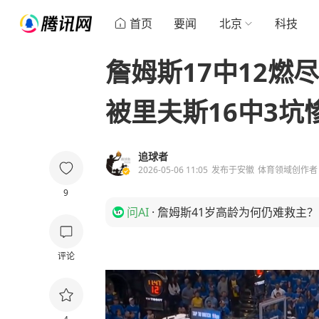
首页
要闻
北京
科技
詹姆斯17中12燃
被里夫斯16中3坑
追球者
2026-05-06 11:05
发布于
安徽
体育领域创作者
9
问AI
·
詹姆斯41岁高龄为何仍难救主？
评论