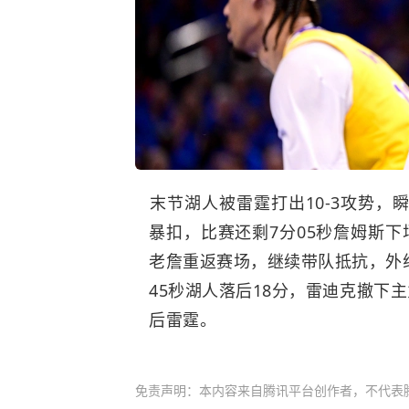
​末节湖人被雷霆打出10-3攻势
暴扣，比赛还剩7分05秒詹姆斯下
老詹重返赛场，继续带队抵抗，外
45秒湖人落后18分，雷迪克撤下主
后雷霆。
免责声明：本内容来自腾讯平台创作者，不代表