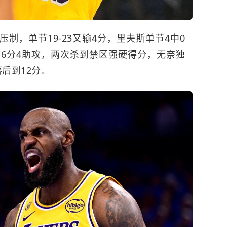
制，单节19-23又输4分，里夫斯单节4中0
到6分4助攻，两次杀到禁区强硬得分，无奈独
落后到12分。