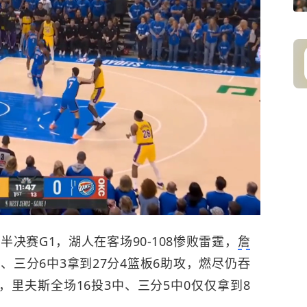
半决赛G1，
湖人
在客场90-108惨败
雷霆
，
詹
中、三分6中3拿到27分4篮板6助攻，燃尽仍吞
里夫斯全场16投3中、三分5中0仅仅拿到8