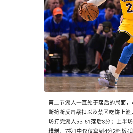
第二节湖人一直处于落后的局面，4
斯抢断反击暴扣以及禁区吃饼上篮，
场打完湖人53-61落后8分；上半
糟糕，7投1中仅仅拿到4分2篮板4