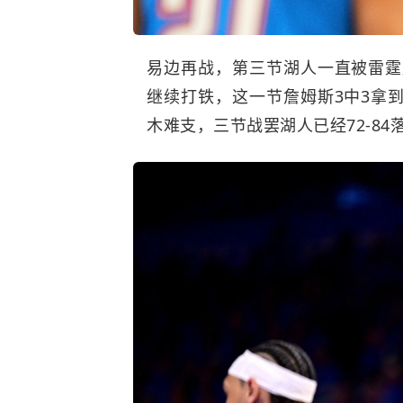
易边再战，第三节湖人一直被雷霆压
继续打铁，这一节詹姆斯3中3拿
木难支，三节战罢湖人已经72-84