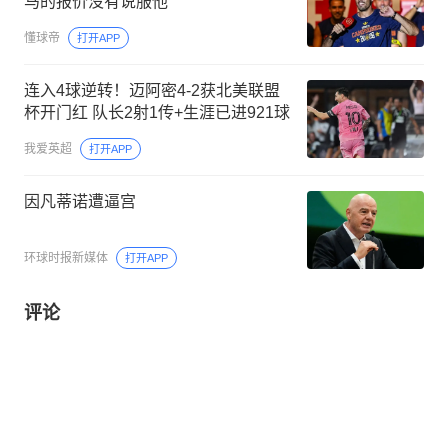
马的报价没有说服他
懂球帝
打开APP
连入4球逆转！迈阿密4-2获北美联盟
杯开门红 队长2射1传+生涯已进921球
我爱英超
打开APP
因凡蒂诺遭逼宫
环球时报新媒体
打开APP
评论