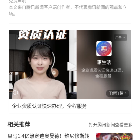
免责声明
本文来自腾讯新闻客户端创作者，不代表腾讯新闻的观点和立
场。
广告
了解详情
企业资质认证快速办理，全程服务
相关推荐
打开腾讯新闻查看更多
皇马1.4亿敲定迪奥曼德！维尼修斯转