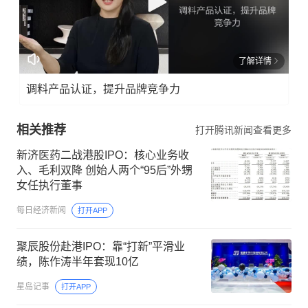
了解详情
调料产品认证，提升品牌竞争力
相关推荐
打开腾讯新闻查看更多
新济医药二战港股IPO：核心业务收
入、毛利双降 创始人两个“95后”外甥
女任执行董事
每日经济新闻
打开APP
聚辰股份赴港IPO：靠“打新”平滑业
绩，陈作涛半年套现10亿
星岛记事
打开APP