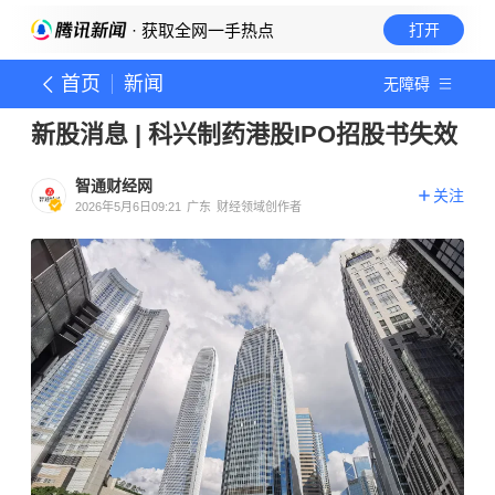
· 获取全网一手热点
打开
首页
新闻
无障碍
新股消息 | 科兴制药港股IPO招股书失效
智通财经网
关注
2026年5月6日09:21
广东
财经领域创作者