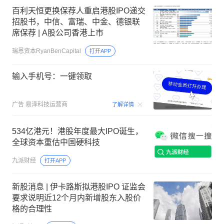
百利天恒更换保荐人重启港股IPO递交
招股书，中信、富瑞、中金、德银联
席保荐 | A股公司香港上市
瑞恩资本RyanBenCapital
打开APP
输入手机号：一键领取
00:15
广告
易泽科技运营商
了解详情
534亿港元！港股年度最大IPO诞生，
全球资本重估中国硬科技
九派财经
打开APP
新股消息 | 伊卡路斯拟港股IPO 证监会
要求说明近12个月内新增股东入股价
格的合理性