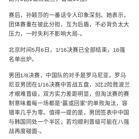
赛后，孙颖莎的一番话令人印象深刻。她表示，
团体赛重在彼此分担、互为后盾，不必背负太大
压力，一时失利不影响大局-。
北京时间5月6日，1/16决赛已全部结束，16强
名单出炉。
男团1/8决赛，中国队的对手是罗马尼亚。罗马
尼亚男团在1/16决赛中苦战五盘，3比2险胜波兰
才艰难晋级，双方实力差距明显，但淘汰赛的赛
制意味着每一场都是“赢或回家”的单败淘汰，容
错率几乎为零。值得一提的是，男团签表中中国
与韩国同处一个半区，若均顺利晋级可能在八强
战再度碰面-。