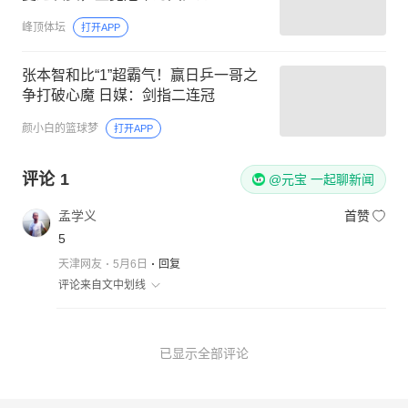
峰顶体坛
打开APP
张本智和比“1”超霸气！赢日乒一哥之
争打破心魔 日媒：剑指二连冠
颜小白的篮球梦
打开APP
评论
1
@元宝 一起聊新闻
孟学义
首赞
5
天津网友
5月6日
回复
评论来自文中划线
已显示全部评论