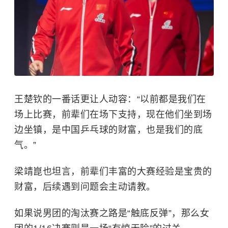
王楚钦的一番话更让人动容：“以前都是我们在
场上比赛，前辈们在场下支持，现在他们坐到场
边坐镇，是中国乒乓球的财富，也是我们的底
气。”
梁靖崑也坦言，前辈们丰富的大赛经验是宝贵的
财富，后续遇到问题会主动请教。
如果说男团的淘汰赛之路是“触底反弹”，那么女