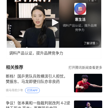
广告
了解详情
调料产品认证，提升品牌竞争力
相关推荐
打开腾讯新闻查看更多
断档！国乒男队兵败横滨引人担忧，
樊振东、马龙即便归队亦非良药
骑马寺的少年
打开APP
争议！张本美和一指裁判就改判 4-2逆