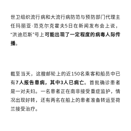
世卫组织流行病和大流行病防范与预防部门代理主
任玛丽亚·范克尔克霍夫5日在新闻发布会上说，
“洪迪厄斯”号上
可能出现了一定程度的病毒人际传
播
。
截至当天，这艘邮轮上的近150名乘客和船员中已
有
7人报告患病，其中3人已病亡
。首批确诊患者
是一对夫妇。一名患者正在南非接受重症监护，情
况出现好转，还有两名在船上的患者准备转运至荷
兰接受治疗。