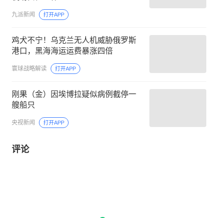
九派新闻
打开APP
鸡犬不宁！乌克兰无人机威胁俄罗斯
港口，黑海海运运费暴涨四倍
寰球战略解读
打开APP
刚果（金）因埃博拉疑似病例截停一
艘船只
央视新闻
打开APP
评论