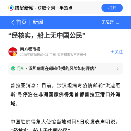
· 获取全网一手热点
打开
首页
新闻
无障碍
“经核实，船上无中国公民”
南方都市报
关注
2026年5月6日09:03
广东
南方都市报官方账号
问AI
·
汉坦病毒在邮轮传播的风险如何评估？
普拉亚消息：目前，涉汉坦病毒疫情邮轮“洪迪厄
斯”号
停泊在非洲国家佛得角首都普拉亚港口外海
域
。
中国驻佛得角大使馆当地时间5日晚发表声明说，
“经核实，船上无中国公民”
。