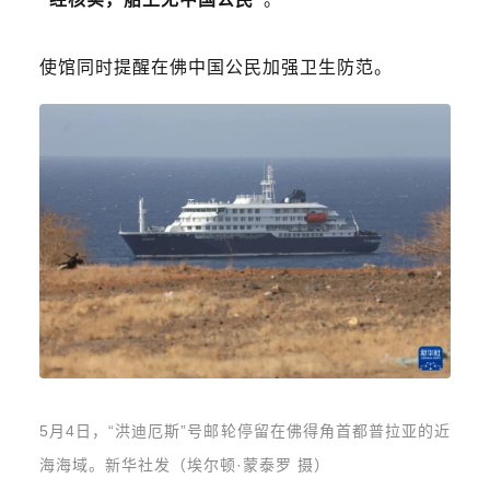
使馆同时提醒在佛中国公民加强卫生防范。
5月4日，“洪迪厄斯”号邮轮停留在佛得角首都普拉亚的近
海海域。新华社发（埃尔顿·蒙泰罗 摄）