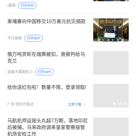
i泰国
打开APP
柬埔寨向中国移交10万美元抗灾捐款
今日高棉
打开APP
俄万吨货轮在瑞典被扣，竟被判给乌
克兰
追着大事跑的人
打开APP
给你送红包啦！数量不限，登录领取!
00:44
广告
回村开饭店
立即下载
马航机师运摇头丸超7万颗，落地印尼
后被捕，马来政府调来皇家警察接管
机场安检工作