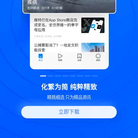
精致
世界变化 热问一下
讯
好问题好回答 多元视角看问题
立即下载