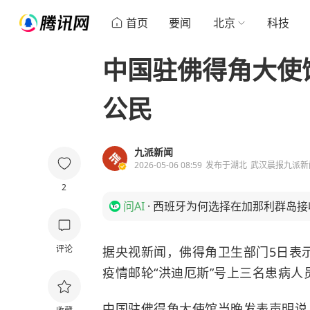
首页
要闻
北京
科技
中国驻佛得角大使
公民
九派新闻
2026-05-06 08:59
发布于
湖北
武汉晨报九派新
2
问AI
·
西班牙为何选择在加那利群岛接
评论
据央视新闻，佛得角卫生部门5日表
疫情邮轮“洪迪厄斯”号上三名患病
中国驻佛得角大使馆当晚发表声明说