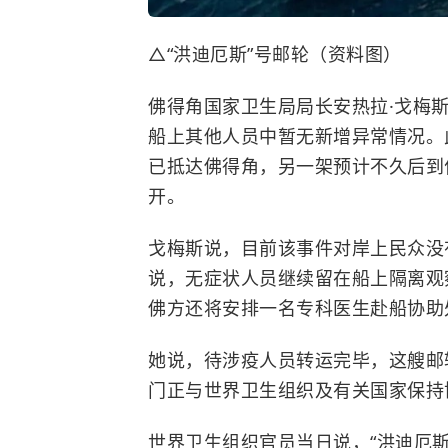
△“洪迪厄斯”号邮轮（资料图）
佛得角国家卫生局局长安热拉·戈梅
船上其他人员中暂无新增异常情况。
已抵达佛得角，另一架预计不久后到
开。
戈梅斯说，目前该事件对岸上民众没
说，无症状人员继续留在船上隔离观
佛方还将安排一名专科医生赴船协助
她说，待涉疫人员转运完毕，这艘邮
门正与
世界卫生组织
及有关国家保持
世界卫生组织官员当日说，“洪迪厄