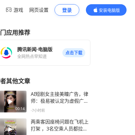
游戏
网页设置
登录
安装电脑版
内容更精彩
门应用推荐
腾讯新闻·电脑版
点击下载
全网热点早知道
者其他文章
AI短剧女主接美瞳广告，律
师：极易被认定为虚假广
告，可能存在消费欺诈追责
00:14
-7小时前
风险
两乘客因座椅问题在飞机上
打架 ，3名空乘人员都拉不