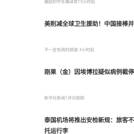
蹦跶的中东编译官
13小时前
美削减全球卫生援助！中国接棒并
不一定有用的频道
-3小时前
刚果（金）因埃博拉疑似病例截停
新华社新闻
1评论
刚刚
泰国机场将推出安检新规：旅客不
托运行李