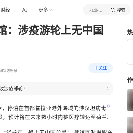
财经
AI
更多
九派新闻
搜索
馆：涉疫游轮上无中国
热
关注
闻官方账号
作
收涉疫邮轮？
示，停泊在首都普拉亚港外海域的涉
汉坦病毒
人员，预计将在未来数小时内被医疗转运至荷兰。
，“经核实，船上无中国公民”。使馆同时提醒在