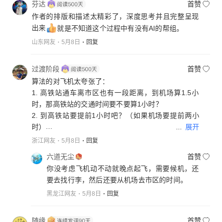
芬达
首赞
作者的排版和描述太精彩了，深度思考并且完整呈现
出来
就是不知道这个过程中有没有AI的帮组。
山东网友
5月8日
回复
过渡阶段
首赞
算法的对飞机太夸张了：
1. 高铁站通车离市区也有一段距离，到机场算1.5小
时，那高铁站的交通时间要不要算1小时？
2. 到高铁站要提前1小时吧？（如果机场要提前两小
...
展开
时）
这样算下来高铁就是11小时
浙江网友
5月8日
回复
实际上，如果是上海坐飞机去沈阳，浦西选虹桥，浦
六道无尘
首赞
东选浦东机场，大部分地区1小时能到机场，提前到机
你没考虑飞机动不动就晚点起飞，需要候机，还
场时间安排1小时基本够，怕堵车可以再加半小时。沈
要去找行李，然后还要从机场去市区的时间。
阳桃仙机场离市区不远，到沈阳大部分地方只要40到5
黑龙江网友
5月8日
回复
0分钟。全程5小时左右就可以了。高铁应该按10小时
左右算（虹桥站对浦东很不方便）。所以飞机省了5小
时左右。
随缘
首赞