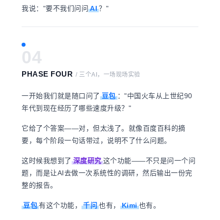
我说："要不我们问问
AI
？
"
04
PHASE FOUR
/ 三个AI，一场现场实验
一开始我们就是随口问了
豆包
：
"中国火车从上世纪90
年代到现在经历了哪些速度升级？"
它给了个答案——对，但太浅了。就像百度百科的摘
要，每个阶段一句话带过，说明不了什么问题。
这时候我想
到了
深度研究
这个
功能——不只是问一个问
题，而是让AI去做一次系统性的调研，然后输出一份完
整的报告。
豆包
有这个功能
，
千问
也
有，
Kimi
也有。