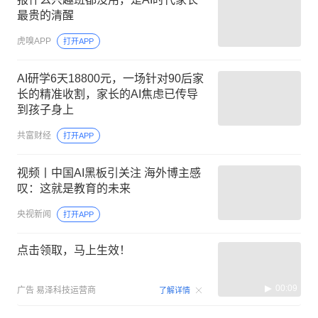
最贵的清醒
虎嗅APP
打开APP
AI研学6天18800元，一场针对90后家
长的精准收割，家长的AI焦虑已传导
到孩子身上
共富财经
打开APP
视频丨中国AI黑板引关注 海外博主感
叹：这就是教育的未来
央视新闻
打开APP
点击领取，马上生效！
00:09
广告
易泽科技运营商
了解详情