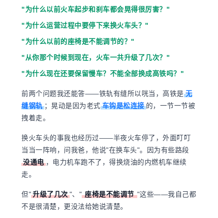
"为什么以前火车起步和刹车都会晃得很厉害？"
"为什么运营过程中要停下来换火车头？"
"为什么以前的座椅是不能调节的？"
"从你那个时候到现在，火车一共升级了几次？"
"为什么现在还要保留慢车？不能全部换成高铁吗？"
前两个问题我还能答——铁轨有缝所以咣当，
高铁是
无
缝钢轨
；晃动是因为老式
车钩是松连接
的，
一节一节被
拽着走。
换火车头的事我也经历过——半夜火车停了，外面叮叮
当当一阵响，问我爸，他说"在换车头"。因为有些路段
没通电
，
电力机车跑不了，得换烧油的内燃机车继续
走。
但"
升级了几次
"、"
座椅是不能调节
"这些——我自己都
不是很清楚，更没法给她说清楚。