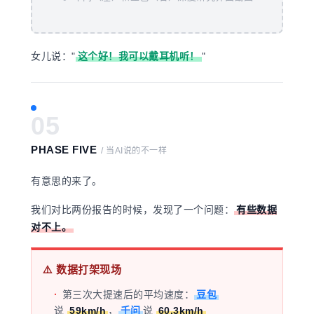
女儿说：
"
这个好！我可以戴耳机听！
"
05
PHASE FIVE
/ 当AI说的不一样
有意思的来了。
我们对比两份报告的时候，发现了一个问题
：
有些数据
对不上。
⚠️ 数据打架现场
·
第三次大提速后的平均速度：
豆包
说
59km/h
，
千问
说
60.3km/h