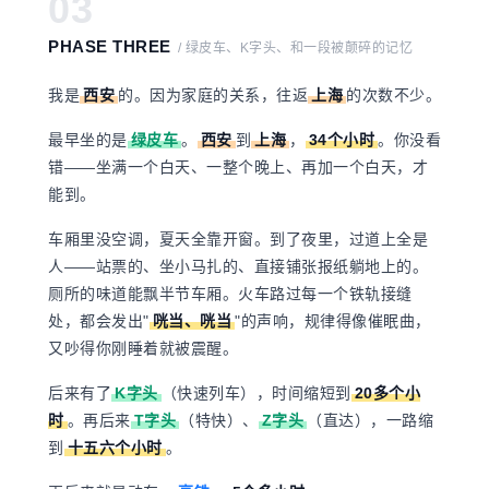
03
PHASE THREE
/ 绿皮车、K字头、和一段被颠碎的记忆
我是
西安
的。因为家庭的关系，往返
上海
的次数不少。
最早坐的是
绿皮车
。
西安
到
上海
，
34个小时
。你没看
错——坐满一个白天、一整个晚上、再加一个白天，才
能到
。
车厢里没空调，夏天全靠开窗。到了夜里，过道上全是
人——站票的、坐小马扎的、直接铺张报纸躺地上的。
厕所的味道能飘半节车厢。火车路过每一个铁轨接缝
处，都会发出
"
咣当、咣当
"
的声响，规律得像催眠曲，
又吵得你刚睡着就被震醒。
后来有了
K字头
（快速列车），时间缩短到
20多个小
时
。再后来
T字头
（特快）、
Z字头
（直达），一路缩
到
十五六个小时
。