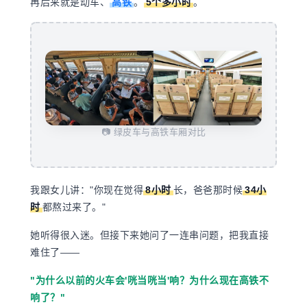
再后来就是动车、
高铁
。
5个多小时
。
📷 绿皮车与高铁车厢对比
我跟女儿讲："你现在觉得
8小时
长，爸爸那时候
34小
时
都熬过来了。"
她听得很入迷。但接下来她问了一连串问题，把我直接
难住了——
"为什么以前的火车会'咣当咣当'响？为什么现在高铁不
响了？"