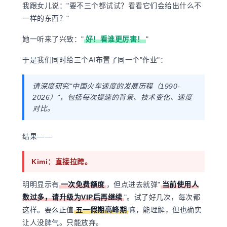
我跟女儿说："要不三个都试试？看看它们会给出什么不
一样的东西？"
她一听来了兴致：
"
好！看谁更厉害！
"
于是我们同时给三个AI布置了同一个"作业"：
请深度研究"中国火车速度的发展历程（1990-
2026）"，包括每次提速的背景、技术变化、速度
对比。
结果——
Kimi：直接拉跨。
明明显示有
一次免费额度
，但点进去就弹"
当前使用人
数过多，请升级为VIP后再继续
"。试了好几次，每次都
这样。要么正值
五一假期高峰期
嘛，能理解，但也确实
让人没脾气。只能放弃。