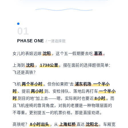
01
PHASE ONE
/ 一道选择题
女儿的表姐远嫁
沈阳
，这个五一假期要去吃
喜酒
。
上海
到
沈阳
，
1738公里
。摆在面前的选择题很简单：
飞还是高铁？
飞机
两个半小时
。但你如果把"去
浦东机场
一个半小
时
、提前
两小时
到、安检排队、落地后再打车
一个半小
时
到目的地"加上去——嗯，实际耗时也要近
8小时
。而
且飞机座椅的靠背角度，对我的老腰是一种物理层面的
不尊重。更别提五一的机票价格，那是直接劝退。
高铁呢？
8小时出头
，从
上海虹桥
直达
沈阳北
。车厢宽