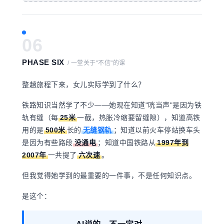
06
PHASE SIX
/ 一堂关于"不信"的课
整趟旅程下来，女儿实际学到了什么？
铁
路知识当然学了不少——她现在知道"咣当声"是因为铁
轨有缝（每
25米
一截，热胀冷缩要留缝隙），知道高铁
用的是
500米
长的
无缝钢轨
；知道以前火车停站换车头
是因为有些路段
没通电
；知道中国铁路从
1997年到
2007年
一共提了
六次速
。
但我觉得她学到的最重要的一件事，不是任何知识点。
是这个：