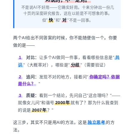
AI说的，不一定对。
不是说AI不好用——它确实好用。十来分钟出一份几
十页的深度研究报告，这在以前是不可想象的事。
快
对
但"
"和"
"不是一回事。
两个AI给出不同答案的时候，你不能随便信一个。你要
做的是——
1
对比：
让多个AI做同一件事，看看哪些信息是"
共
识
"（大概率对），哪些是"
分歧
"（需要验证）
2
追问：
发现不对的地方，接着问"
你确定吗？依据
是什么？
"
3
质疑：
看到一个结论，先问自己"这合理吗？"——
就像女儿问"和谐号
2000年
就有了？那为什么我查到
的说是
2007年
？"
这三步，其实不只是用AI的方法。这是
独立思考
的方
法。