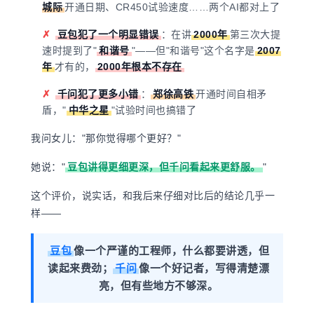
城际
开通日期、CR450试验速度……两个AI都对上了
✗
豆包犯了一个明显错误
：在讲
2000年
第三次大提
速时提到了"
和谐号
"——但"和谐号"这个名字是
2007
年
才有的，
2000年根本不存在
✗
千问犯了更多小错
：
郑徐高铁
开通时间自相矛
盾，"
中华之星
"试验时间也搞错了
我问女儿："那你觉得哪个更好？"
她说："
豆包讲得更细更深，但千问看起来更舒服。
"
这个评价，说实话，和我后来仔细对比后的结论几乎一
样——
豆包
像一个严谨的工程师，什么都要讲透，但
读起来费劲；
千问
像一个好记者，写得清楚漂
亮，但有些地方不够深。