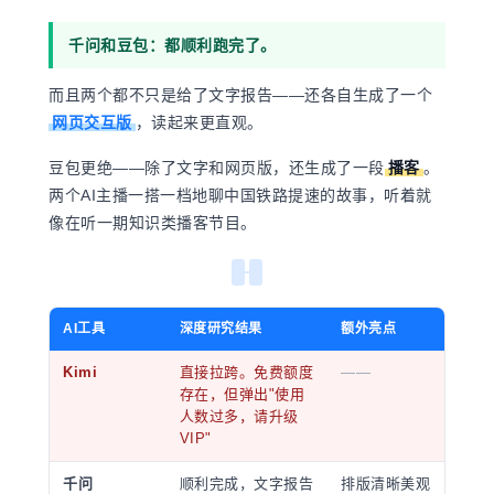
千问和豆包：都顺利跑完了。
而且两个都不只是给了文字报告——还各自生成了一个
网页交互版
，读起来更直观。
豆包更绝——除了文字和网页版，还生成了一段
播客
。
两个AI主播一搭一档地聊中国铁路提速的故事，听着就
像在听一期知识类播客节目。
AI工具
深度研究结果
额外亮点
Kimi
直接拉跨。免费额度
——
存在，但弹出"使用
人数过多，请升级
VIP"
千问
顺利完成，文字报告
排版清晰美观