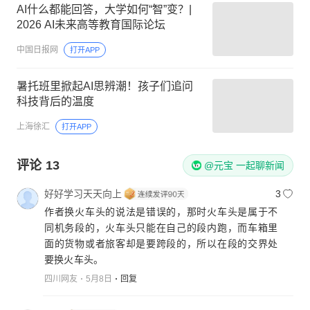
AI什么都能回答，大学如何“智”变？|
2026 AI未来高等教育国际论坛
中国日报网
打开APP
暑托班里掀起AI思辨潮！孩子们追问
科技背后的温度
上海徐汇
打开APP
评论
13
@元宝 一起聊新闻
好好学习天天向上
3
作者换火车头的说法是错误的，那时火车头是属于不
同机务段的，火车头只能在自己的段内跑，而车箱里
面的货物或者旅客却是要跨段的，所以在段的交界处
要换火车头。
四川网友
5月8日
回复