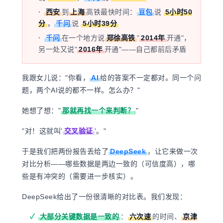
·
西安
到
上海
高铁最快时间：
豆包
说
5小时50
分
，
千问
说
5小时39分
·
千问
在一个地方说
郑徐高铁
"
2014年
开通"，
另一处又说"
2016年
开通"——自己都前后矛盾
我跟女儿说："你看，
AI
给的答案不一定都对。同一个问
题，两个AI说的都不一样。怎么办？"
她想了想："
那就再找一个来判断？
"
"对！这就叫
'
交叉验证
'
。"
于是我们把两份报告丢给了
DeepSeek
，让它来做一次
对比分析——哪些数据是两边一致的（可信度高），哪
些是有冲突的（需要进一步核实）。
DeepSeek给出了一份很清晰的对比表。我们发现：
✓
大部分关键数据是一致的
：
六次速
的时间、
京津