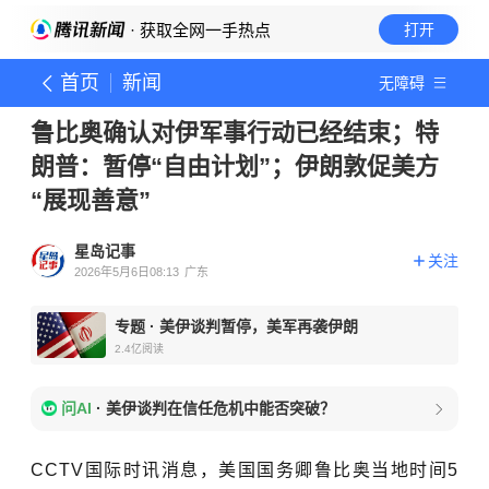
· 获取全网一手热点
打开
首页
新闻
无障碍
鲁比奥确认对伊军事行动已经结束；特
朗普：暂停“自由计划”；伊朗敦促美方
“展现善意”
星岛记事
关注
2026年5月6日08:13
广东
专题
·
美伊谈判暂停，美军再袭伊朗
2.4亿
阅读
问AI
·
美伊谈判在信任危机中能否突破？
CCTV国际时讯消息，美国国务卿鲁比奥当地时间5