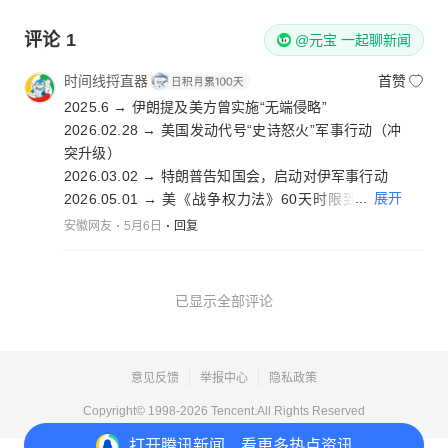
评论
1
@元宝 一起聊新闻
时间线捋直器
首赞
2025.6 → 伊朗提及美方曾实施“无端侵略”
2026.02.28 → 美国发动代号“史诗怒火”军事行动（冲
突升级）
2026.03.02 → 特朗普告知国会，启动对伊军事行动
...
展开
2026.05.01 → 美《战争权力法》60天时限到期（法
律约束）
安徽网友
5月6日
回复
2026.05.05 → 鲁比奥确认“史诗怒火”军事行动结束
2026.05.05 → 特朗普宣布暂停“自由计划”促成协议
（局势缓和）
已显示全部评论
2026.05.05 → 伊朗敦促美方“展现善意”，聚焦结束战
争
2026.05.05 → 伊朗启动霍尔木兹海峡通行管理新机制
意见反馈
举报中心
隐私政策
从“史诗怒火”到“暂停自由”，美伊关系在法律时限和外
Copyright© 1998-
2026
Tencent.All Rights Reserved
交斡旋中反复横跳，这剧情比肥皂剧还跌宕。
打开
腾讯新闻，看更多热点资讯