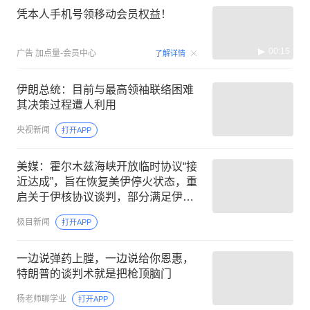
凭本人手机号领移动会员权益！
00:15
广告
加点量-会员中心
了解详情
伊朗总统：目前与最高领袖联络困难
其决策过程遭人利用
央视新闻
打开APP
美媒：霍尔木兹海峡开放临时协议“接
近达成”，旨在恢复美伊停火状态，重
启关于伊核协议谈判，部分满足伊朗
对海峡通行拥有更大控制权
极目新闻
打开APP
一边说弹药上膛，一边说给你恩惠，
特朗普的谈判术就是把枪顶脑门
杨老师聊学业
打开APP