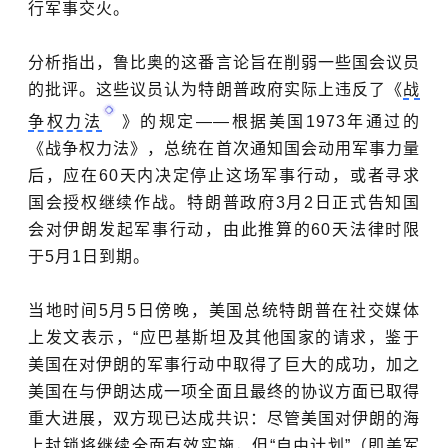
行军事交火。
分析指出，鲁比奥的这番言论旨在削弱一些国会议员
的批评。这些议员认为特朗普政府实际上违反了《
战
争权力法
》的规定——根据美国1973年通过的
《战争权力法》，总统在首次通知国会动用军事力量
后，应在60天内决定停止这场军事行动，或者寻求
国会授权继续作战。特朗普政府3月2日正式告知国
会对伊朗发起军事行动，由此推算的60天法律时限
于5月1日到期。
当地时间5月5日傍晚，美国总统特朗普在社交媒体
上发文表示，“应
巴基斯坦
及其他国家的请求，鉴于
美国在对伊朗的军事行动中取得了巨大的成功，加之
美国在与伊朗达成一项全面且最终的协议方面已取得
重大进展，双方现已达成共识：尽管美国对伊朗的海
上封锁将继续全面有效实施，但
“
自由计划
”
（即美军