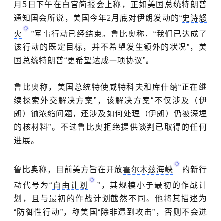
月5日下午在白宫简报会上称，正如美国总统特朗普
通知国会所说，美国今年2月底对伊朗发动的“
史诗怒
火
”军事行动已经结束。鲁比奥称，“我们已达成了
该行动的既定目标，并不希望发生额外的状况”，美
国总统特朗普“更希望达成一项协议”。
鲁比奥称，美国总统特使威特科夫和库什纳“正在继
续探索外交解决方案”，该解决方案“不仅涉及（伊
朗）铀浓缩问题，还涉及如何处理（伊朗）仍被深埋
的核材料”。不过鲁比奥拒绝提供谈判已取得的任何
进展。
鲁比奥称，目前美方旨在开放
霍尔木兹海峡
的新行
动代号为“
自由计划
”，其规模小于最初的作战计
划，且与最初的作战计划截然不同。他将其描述为
“防御性行动”，称美国“除非遭到攻击”，否则不会进