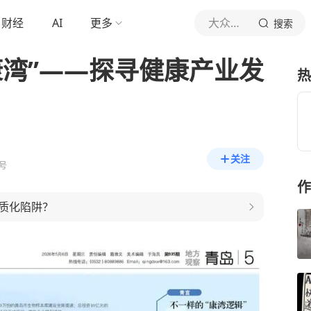
财经
AI
更多
大众日报
搜索
康湾”——探寻健康产业发
热
关注
号
作
质化陷阱？