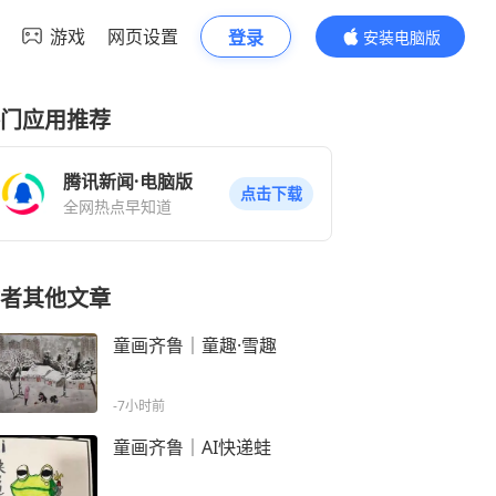
游戏
网页设置
登录
安装电脑版
内容更精彩
门应用推荐
腾讯新闻·电脑版
点击下载
全网热点早知道
者其他文章
童画齐鲁｜童趣·雪趣
-7小时前
童画齐鲁｜AI快递蛙