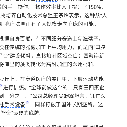
琐的手工操作。“操作效率比人工提升了150%，
生物培养自动化技术总监王宗岭表示，这种从“人
沿的细胞疗法真正有了大规模走向临床的可能。
根据自身禀赋，在不同细分赛道上精准落子。
没在传统的器械加工上平均用力，而是向“口腔
据平台”建设倾斜，直接填补区域空白；西海岸新
将海里的藻类转化为高附加值的医用材料。
沙丘上。在康道医疗的展厅里，下肢运动功能
进行训练。“全球能做这个的，只有三四家企
到三分之一。”公司总经理吴昶霖坦言。钰仁医
柱手术设备
，同样打破了国外长期垄断。这
智造”最硬的底牌。