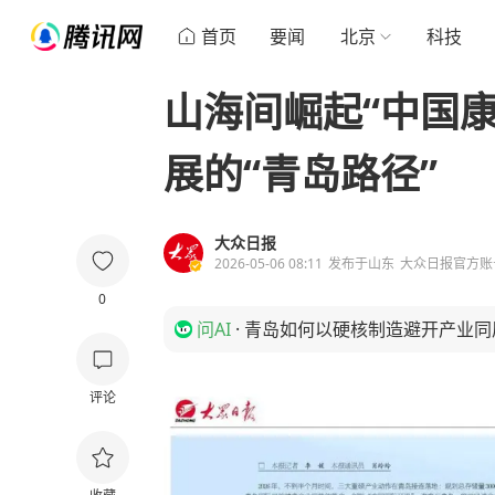
首页
要闻
北京
科技
山海间崛起“中国
展的“青岛路径”
大众日报
2026-05-06 08:11
发布于
山东
大众日报官方账
0
问AI
·
青岛如何以硬核制造避开产业同
评论