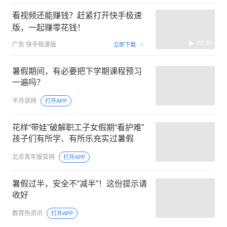
看视频还能赚钱？赶紧打开快手极速
版，一起赚零花钱！
00:30
广告
快手极速版
立即下载
暑假期间，有必要把下学期课程预习
一遍吗？
半月谈网
打开APP
花样“带娃”破解职工子女假期“看护难”
孩子们有所学、有所乐充实过暑假
北京青年报官网
打开APP
暑假过半，安全不“减半”！这份提示请
收好
教育热资讯
打开APP