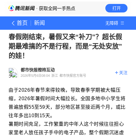
· 获取全网一手热点
打开
首页
新闻
无障碍
春假刚结束，暑假又来“补刀”？超长假
期最难搞的不是行程，而是“无处安放”
的娃！
都市快报橙柿互动
关注
2026年5月6日08:04
浙江
都市快报官方账号
由于2026年春节来得较晚，导致春季学期被大幅压
缩，2026年暑假时间大幅拉长。全国多地中小学生将
普遍放假55至59天，部分地区甚至接近两个月，或比
往年多出10到15天。
暑期时间充足，工作繁重的中年人这个时候往往担心
家里老人放任孩子手中的电子产品，整个假期沉迷虚