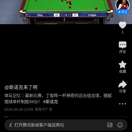
关注
1
评论
收藏
@
斯诺克来了啊
分享
体坛记忆｜最新比赛，丁俊晖一杆神奇的远台组合球，细腻
围球单杆制胜94分！
 #
斯诺克
2026-05-05 23:09
发布于
广东
打开
腾讯新闻客户端说两句