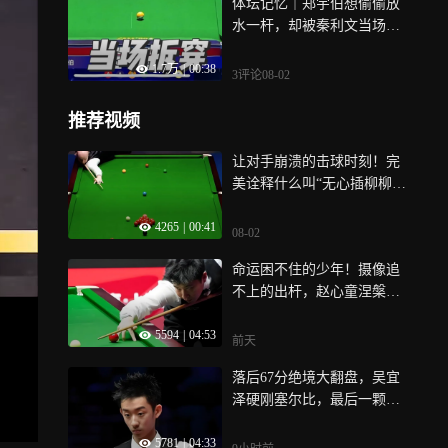
体坛记忆｜郑宇伯想偷偷放
水一杆，却被秦利文当场拆
穿
1.7万
|
00:38
3评论
08-02
推荐视频
让对手崩溃的击球时刻！完
美诠释什么叫“无心插柳柳成
荫”｜体坛记忆
4265
|
00:41
08-02
命运困不住的少年！摄像追
不上的出杆，赵心童涅槃称
王｜体坛记忆
5594
|
04:53
前天
落后67分绝境大翻盘，吴宜
泽硬刚塞尔比，最后一颗黑
球上演致命绝杀
5781
|
04:33