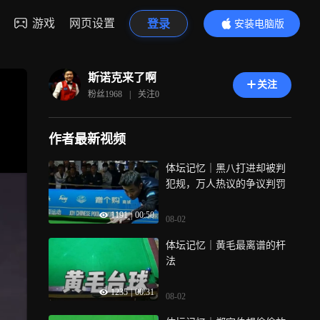
游戏
网页设置
登录
安装电脑版
内容更精彩
斯诺克来了啊
关注
粉丝
1968
|
关注
0
作者最新视频
体坛记忆｜黑八打进却被判
犯规，万人热议的争议判罚
1191
|
00:50
08-02
体坛记忆｜黄毛最离谱的杆
法
1235
|
00:31
08-02