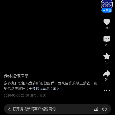
关注
190
25
15
@
体坛传声筒
54
定心丸！实拍马龙许昕观战国乒：龙队目光追随王楚钦，和
奥恰洛夫叙旧
 #
王楚钦
 #
马龙
 #
国乒
2026-05-05 21:50
发布于
重庆
打开
腾讯新闻客户端说两句