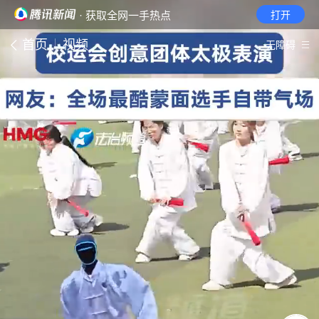
· 获取全网一手热点
打开
首页
视频
无障碍