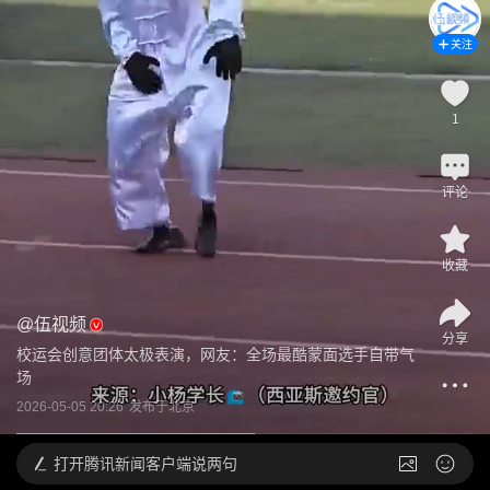
关注
1
评论
收藏
@
伍视频
分享
校运会创意团体太极表演，网友：全场最酷蒙面选手自带气
场
2026-05-05 20:26
发布于
北京
打开
腾讯新闻客户端说两句