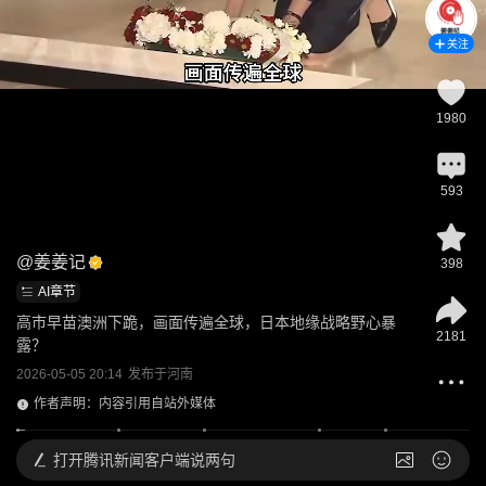
关注
1980
593
@
姜姜记
398
AI章节
高市早苗澳洲下跪，画面传遍全球，日本地缘战略野心暴
2181
露？
2026-05-05 20:14
发布于
河南
作者声明：内容引用自站外媒体
打开
腾讯新闻客户端说两句