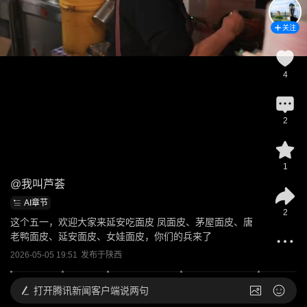
关注
4
2
1
@
我叫芦荟
AI章节
2
这个五一，欢迎大家来延安吃面皮 凤面皮、茅屋面皮、唐
老鸭面皮、延安面皮、女娃面皮，你们的兵来了
2026-05-05 19:51
发布于
陕西
打开
腾讯新闻客户端说两句