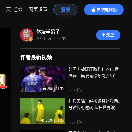
游戏
网页设置
登录
安装电脑版
内容更精彩
体坛半吊子
关注
粉丝
4.1万
|
关注
1
作者最新视频
韩国内战碾压取胜！WTT横
滨赛：吴晙诚爆分制胜3-0轻
松横扫林钟勋
886
|
01:55
-7小时前
神兵天降！赵松源替补登场1
分钟传射逆转 超神世界波震
惊外网
2536
|
01:30
-7小时前