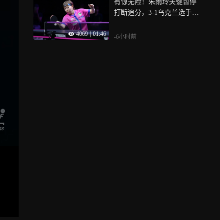
有惊无险！朱雨玲关键暂停
打断追分，3-1乌克兰选手晋
级WTT横滨赛8强
4069
|
01:46
-6小时前