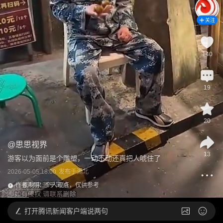
关注
140
19
20
@
思思视界
13
游客以为面前是个雕塑，一动不动还真把人唬住了
2026-05-05 18:00
发布于
湖北
作者声明：个人观点，仅供参考
打开
腾讯新闻客户端说两句