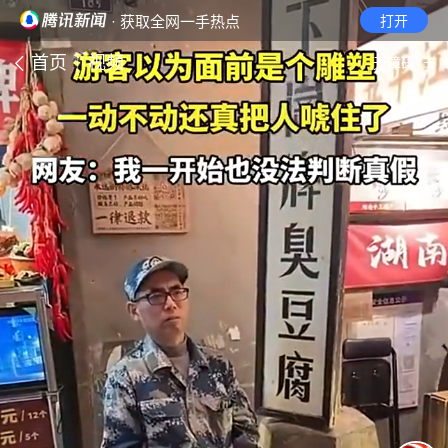
· 获取全网一手热点
打开
首页
视频
无障碍