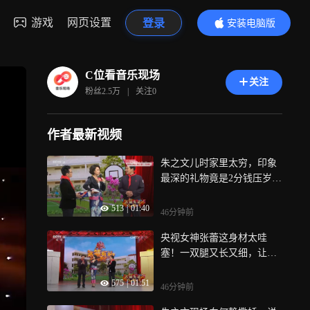
游戏
网页设置
登录
安装电脑版
内容更精彩
C位看音乐现场
关注
粉丝
2.5万
|
关注
0
作者最新视频
朱之文儿时家里太穷，印象
最深的礼物竟是2分钱压岁
钱，于文华心疼不已
513
|
01:40
46分钟前
央视女神张蕾这身材太哇
塞！一双腿又长又细，让人
挪不开眼
575
|
01:51
46分钟前