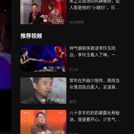
朱之文现场向何静撒娇，说
人家是他的“小媳妇”，可把
何静吓一跳
542
|
01:11
46分钟前
推荐视频
帅气钢铁侠邀请李玲玉同
台，李玲玉看入了神，一旁
的蔡国庆醋意满满
336
|
00:52
05-18
常年在外缺少陪伴，周炜当
众落泪告白家人，言语真挚
令人动容
2737
|
01:02
前天
八十多岁的奶奶暴露长寿秘
诀，竟是要开心、少生气、
想得开
2957
|
02:06