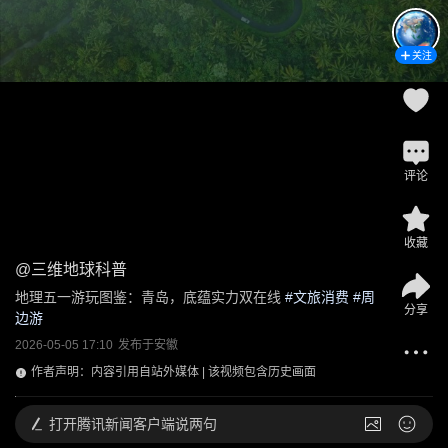
关注
评论
收藏
@
三维地球科普
地理五一游玩图鉴：青岛，底蕴实力双在线
 #
文旅消费
 #
周
分享
边游
2026-05-05 17:10
发布于
安徽
作者声明：内容引用自站外媒体 | 该视频包含历史画面
打开
腾讯新闻客户端说两句