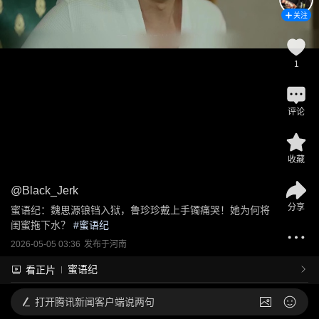
关注
1
评论
收藏
@
Black_Jerk
分享
蜜语纪：魏思源锒铛入狱，鲁珍珍戴上手镯痛哭！她为何将
闺蜜拖下水？
 #
蜜语纪
2026-05-05 03:36
发布于
河南
蜜语纪
看正片
打开
腾讯新闻客户端说两句