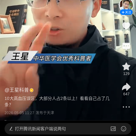
关注
209
5
129
@
王星科普
647
10大高血压误区，大部分人占2条以上！看看自己占了几
条？
2026-05-05 11:27
发布于
天津
打开
腾讯新闻客户端说两句