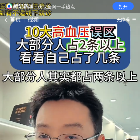
· 获取全网一手热点
打开
首页
视频
无障碍