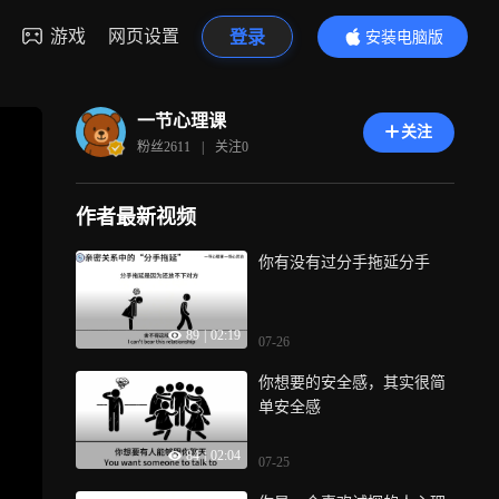
游戏
网页设置
登录
安装电脑版
内容更精彩
一节心理课
关注
粉丝
2611
|
关注
0
作者最新视频
你有没有过分手拖延分手
89
|
02:19
07-26
你想要的安全感，其实很简
单安全感
84
|
02:04
07-25