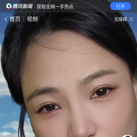
· 获取全网一手热点
打开
首页
视频
无障碍