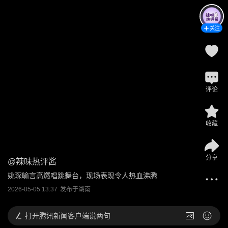
关注
评论
收藏
分享
@
辣味热评酱
姚琛喻言高燃唱跳舞台，现场表现令人热血沸腾
2026-05-05 13:37
发布于
湖南
打开
腾讯新闻客户端说两句