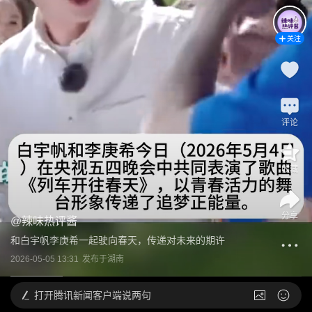
关注
评论
收藏
分享
@
辣味热评酱
和白宇帆李庚希一起驶向春天，传递对未来的期许
2026-05-05 13:31
发布于
湖南
打开
腾讯新闻客户端说两句