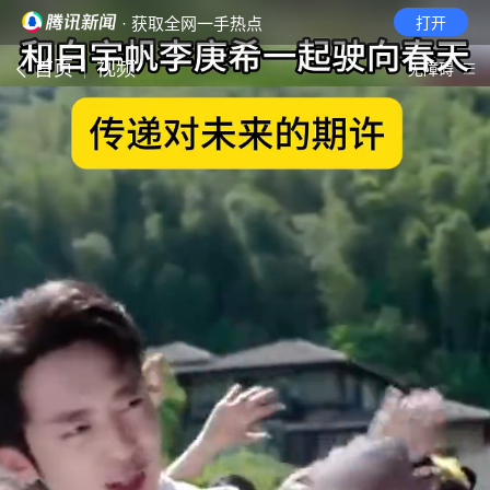
· 获取全网一手热点
打开
首页
视频
无障碍