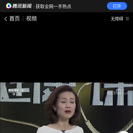
· 获取全网一手热点
打开
首页
视频
无障碍