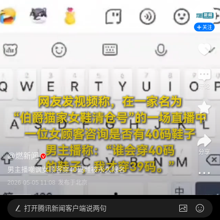
关注
评论
1
分享
@
燃新闻
男主播嘲讽女顾客穿40码鞋被永久除名
2026-05-05 11:08
发布于
北京
打开
腾讯新闻客户端说两句