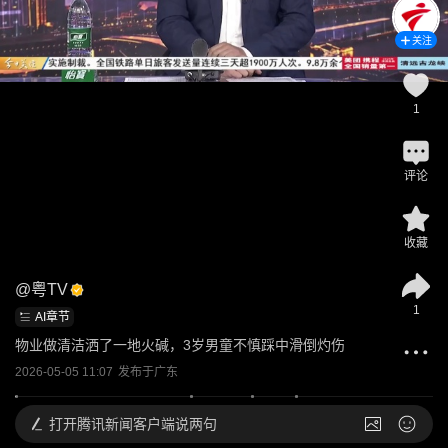
关注
1
评论
收藏
@
粤TV
1
AI章节
物业做清洁洒了一地火碱，3岁男童不慎踩中滑倒灼伤
2026-05-05 11:07
发布于
广东
打开
腾讯新闻客户端说两句