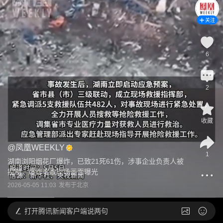
关注
6
2
收藏
@
凤凰WEEKLY
1
湖南浏阳烟花厂爆炸，已致21死61伤，涉事企业负责人被
控制，爆炸事故现场画面曝光
2026-05-05 11:03
发布于
北京
打开
腾讯新闻客户端说两句