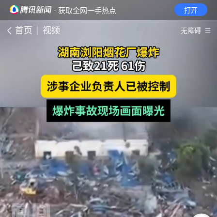
· 获取全网一手热点
打开
首页
视频
无障碍