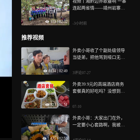
视频丨湘黔边界歌鼟响 一寨
连起两省情——靖州岩寨村
苗歌盛会启幕
173
|
02:32
-3小时前
推荐视频
外卖小哥收了个副处级领导
当徒弟，把他骂到哑口无
言！｜纪录片
8134
|
02:49
3评论
07-27
外卖39.9元的高端酒店商务
套餐真的好吃吗？没想到这
么豪华！
323
|
01:51
07-10
外卖小哥：大家出门在外，
一定要小心套路啊，我被骗
惨了
1.4万
|
02:55