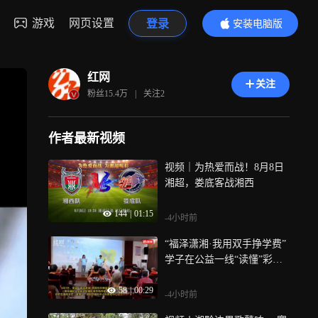
游戏
网页设置
登录
安装电脑版
内容更精彩
红网
关注
粉丝
15.4万
|
关注
2
作者最新视频
视频｜为热爱而战！8月8日
湘超，娄底客战湘西
144
|
01:15
-4小时前
“福泽潇湘·我用双手挣学费”
学子在公益一线“读懂”彩票
背后的温度
58
|
00:29
-4小时前