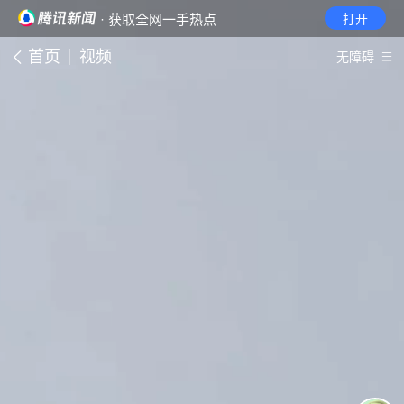
· 获取全网一手热点
打开
首页
视频
无障碍