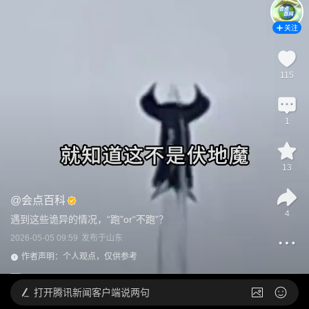
关注
115
1
13
@
会点百科
4
遇到这些诡异的情况，“跑”or“不跑”？
2026-05-05 09:59
发布于
山东
作者声明：个人观点，仅供参考
打开
腾讯新闻客户端说两句