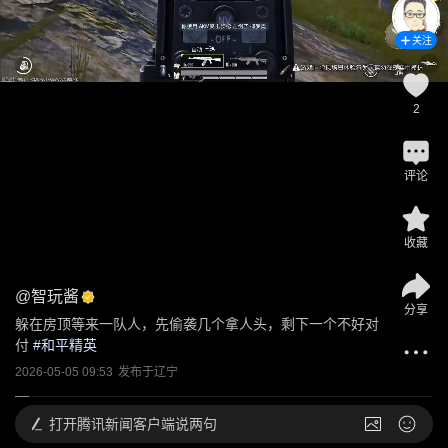
关注
2
评论
收藏
@
智玩酱
分享
躲在房顶等来一队人，先偷袭几个拿人头，剩下一个不好对
付
 #
和平精英
2026-05-05 09:53
发布于
辽宁
打开
腾讯新闻客户端说两句