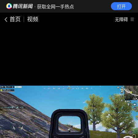
· 获取全网一手热点
打开
首页
视频
无障碍