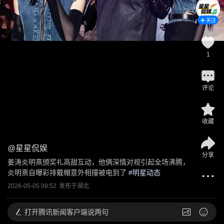
关注
1
评论
收藏
@
星星侃娱
分享
姜涛炎明熹颁奖礼高甜互动，他俩深情对视引起全场沸腾，
炎明熹自曝彩排戴帽意外相撞被电到了
 #
明星动态
2026-05-05 09:52
发布于
湖北
打开
腾讯新闻客户端说两句