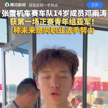
· 获取全网一手热点
打开
首页
视频
无障碍