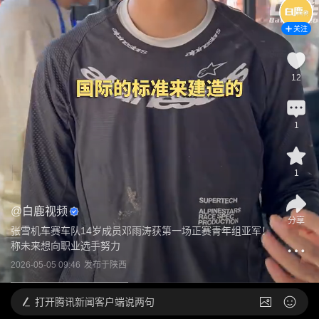
关注
12
1
1
@
白鹿视频
分享
张雪机车赛车队14岁成员邓雨涛获第一场正赛青年组亚军！
称未来想向职业选手努力
2026-05-05 09:46
发布于
陕西
打开
腾讯新闻客户端说两句