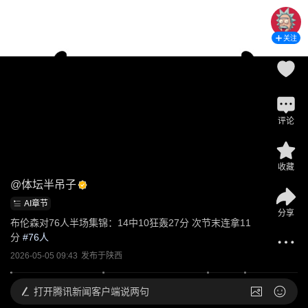
关注
评论
收藏
@
体坛半吊子
AI章节
分享
布伦森对76人半场集锦：14中10狂轰27分 次节末连拿11
分
 #
76人
2026-05-05 09:43
发布于
陕西
打开
腾讯新闻客户端说两句