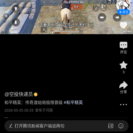
关注
4
评论
3
分享
@
空投快递员
和平精英：传奇渡劫局极限晋级
 #
和平精英
2026-05-05 00:29
发布于
河南
打开
腾讯新闻客户端说两句