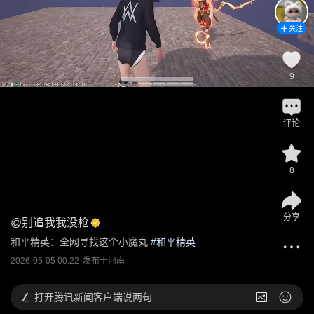
关注
9
评论
8
分享
@
别追我我没枪
和平精英：全网寻找这个小魔丸
 #
和平精英
2026-05-05 00:22
发布于
河南
打开
腾讯新闻客户端说两句