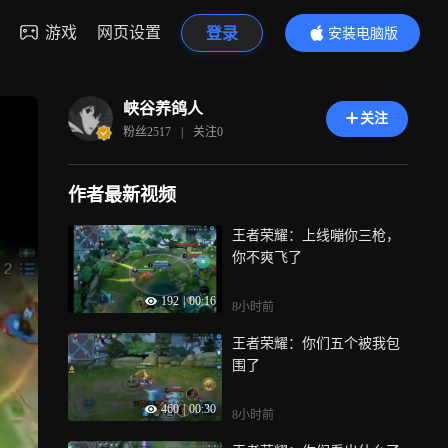
游戏
网页设置
登录
安装电脑版
内容更精彩
峡谷养鸽人
关注
粉丝
2517
|
关注
0
作者最新视频
王者荣耀：上线嘣你三枪，
你不爽飞了
192
|
00:16
8小时前
王者荣耀：你们五个被我包
围了
460
|
00:30
8小时前