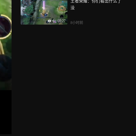
王者荣耀：你们看出什么了
没
6
|
00:27
8小时前