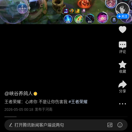
关注
评论
收藏
分享
@
峡谷养鸽人
王者荣耀：心疼你 不是让你伤害我
 #
王者荣耀
2026-05-05 00:18
发布于
河南
打开
腾讯新闻客户端说两句